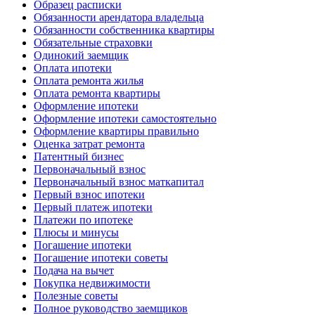
Образец расписки
Обязанности арендатора владельца
Обязанности собственника квартиры
Обязательные страховки
Одинокий заемщик
Оплата ипотеки
Оплата ремонта жилья
Оплата ремонта квартиры
Оформление ипотеки
Оформление ипотеки самостоятельно
Оформление квартиры правильно
Оценка затрат ремонта
Патентный бизнес
Первоначальный взнос
Первоначальный взнос маткапитал
Первый взнос ипотеки
Первый платеж ипотеки
Платежи по ипотеке
Плюсы и минусы
Погашение ипотеки
Погашение ипотеки советы
Подача на вычет
Покупка недвижимости
Полезные советы
Полное руководство заемщиков