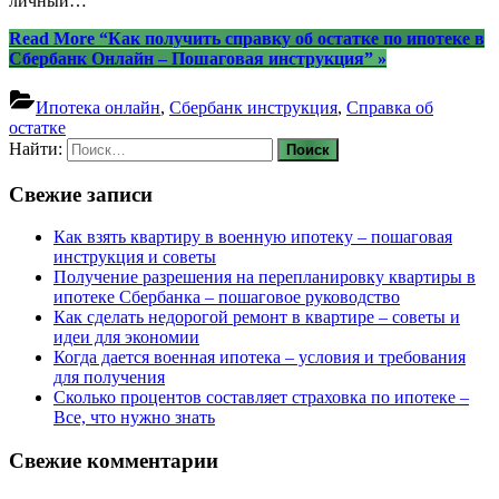
личный…
Read More
“Как получить справку об остатке по ипотеке в
Сбербанк Онлайн – Пошаговая инструкция”
»
Ипотека онлайн
,
Сбербанк инструкция
,
Справка об
остатке
Найти:
Свежие записи
Как взять квартиру в военную ипотеку – пошаговая
инструкция и советы
Получение разрешения на перепланировку квартиры в
ипотеке Сбербанка – пошаговое руководство
Как сделать недорогой ремонт в квартире – советы и
идеи для экономии
Когда дается военная ипотека – условия и требования
для получения
Сколько процентов составляет страховка по ипотеке –
Все, что нужно знать
Свежие комментарии