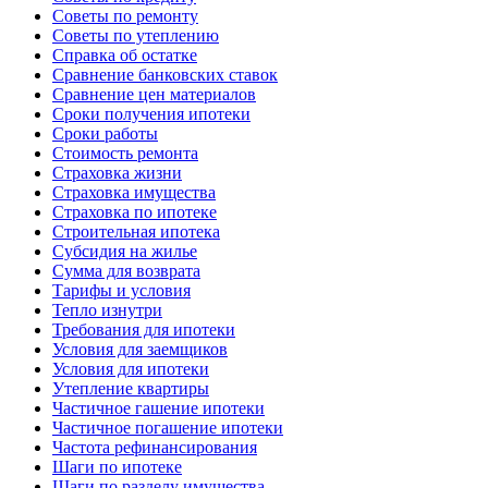
Советы по ремонту
Советы по утеплению
Справка об остатке
Сравнение банковских ставок
Сравнение цен материалов
Сроки получения ипотеки
Сроки работы
Стоимость ремонта
Страховка жизни
Страховка имущества
Страховка по ипотеке
Строительная ипотека
Субсидия на жилье
Сумма для возврата
Тарифы и условия
Тепло изнутри
Требования для ипотеки
Условия для заемщиков
Условия для ипотеки
Утепление квартиры
Частичное гашение ипотеки
Частичное погашение ипотеки
Частота рефинансирования
Шаги по ипотеке
Шаги по разделу имущества