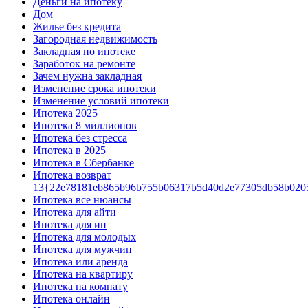
Деньги на ипотеку
Дом
Жилье без кредита
Загородная недвижимость
Закладная по ипотеке
Заработок на ремонте
Зачем нужна закладная
Изменение срока ипотеки
Изменение условий ипотеки
Ипотека 2025
Ипотека 8 миллионов
Ипотека без стресса
Ипотека в 2025
Ипотека в Сбербанке
Ипотека возврат
13{22e78181eb865b96b755b06317b5d40d2e77305db58b020
Ипотека все нюансы
Ипотека для айти
Ипотека для ип
Ипотека для молодых
Ипотека для мужчин
Ипотека или аренда
Ипотека на квартиру
Ипотека на комнату
Ипотека онлайн