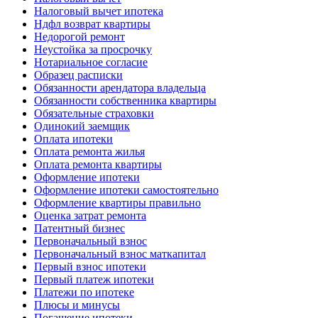
Налоговый вычет ипотека
Ндфл возврат квартиры
Недорогой ремонт
Неустойка за просрочку
Нотариальное согласие
Образец расписки
Обязанности арендатора владельца
Обязанности собственника квартиры
Обязательные страховки
Одинокий заемщик
Оплата ипотеки
Оплата ремонта жилья
Оплата ремонта квартиры
Оформление ипотеки
Оформление ипотеки самостоятельно
Оформление квартиры правильно
Оценка затрат ремонта
Патентный бизнес
Первоначальный взнос
Первоначальный взнос маткапитал
Первый взнос ипотеки
Первый платеж ипотеки
Платежи по ипотеке
Плюсы и минусы
Погашение ипотеки