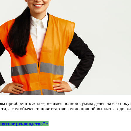
м приобретать жилье, не имея полной суммы денег на его покуп
и, а сам объект становится залогом до полной выплаты задолж
онятное руководство”
»