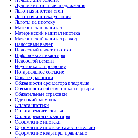
Лучшие ипотечные предложения
Льготная ипотека стоп
Льготная ипотека условия
Льготы на ипотеку
Материнский капитал
Материнский капитал ипотека
Материнский капитал развод
Налоговый вычет
Налоговый вычет ипотека
Ндфл возврат квартиры
Недорогой ремонт
Неустойка за просрочку
Нотариальное согласие
Образец расписки
Обязанности арендатора владельца
Обязанности собственника квартиры
Обязательные страховки
Одинокий заемщик
Оплата ипотеки
Оплата ремонта жилья
Оплата ремонта квартиры
Оформление ипотеки
Оформление ипотеки самостоятельно
Оформление квартиры правильно