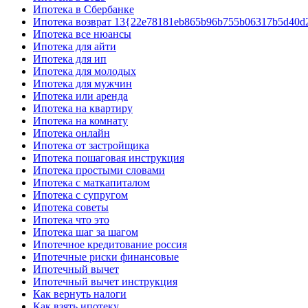
Ипотека в Сбербанке
Ипотека возврат 13{22e78181eb865b96b755b06317b5d40d
Ипотека все нюансы
Ипотека для айти
Ипотека для ип
Ипотека для молодых
Ипотека для мужчин
Ипотека или аренда
Ипотека на квартиру
Ипотека на комнату
Ипотека онлайн
Ипотека от застройщика
Ипотека пошаговая инструкция
Ипотека простыми словами
Ипотека с маткапиталом
Ипотека с супругом
Ипотека советы
Ипотека что это
Ипотека шаг за шагом
Ипотечное кредитование россия
Ипотечные риски финансовые
Ипотечный вычет
Ипотечный вычет инструкция
Как вернуть налоги
Как взять ипотеку