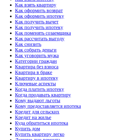
Как взять квартиру
Как оформить возврат
Как оформить ипотеку
Как получить вычет
Как получить ипотеку
Как поменять созаемщика
Как рассчитать выгоду
Как снизить
Как собрать деньги
Как уговорить мужа
Категории граждан
Квартира без взноса
Квартира в браке
Квартиру в ипотеку
Ключевые аспекты
Когда платить ипотеку
Когда продавать квартиру
Кому выдают льготы
Кому предоставляется ипотека
Кредит для сельских
Кредит на жилье
Куда обратиться ипотека
Купить дом
Купить квартиру легко
Лучшие дни ремонта