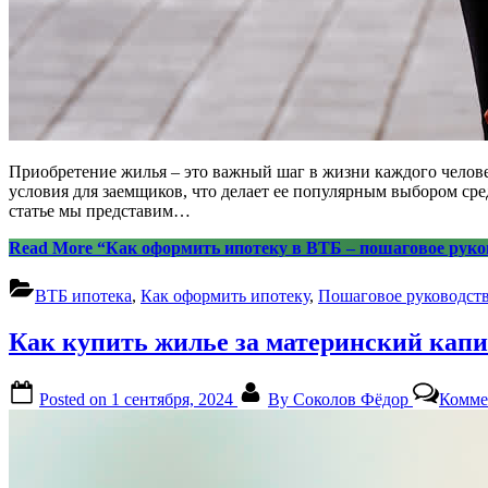
Приобретение жилья – это важный шаг в жизни каждого челове
условия для заемщиков, что делает ее популярным выбором сре
статье мы представим…
Read More
“Как оформить ипотеку в ВТБ – пошаговое руко
ВТБ ипотека
,
Как оформить ипотеку
,
Пошаговое руководст
Как купить жилье за материнский капит
Posted on
1 сентября, 2024
By
Соколов Фёдор
Комме