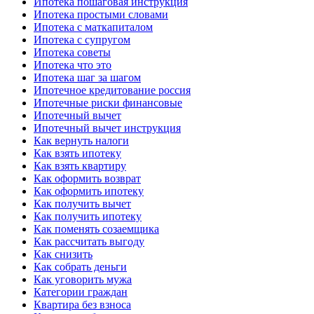
Ипотека пошаговая инструкция
Ипотека простыми словами
Ипотека с маткапиталом
Ипотека с супругом
Ипотека советы
Ипотека что это
Ипотека шаг за шагом
Ипотечное кредитование россия
Ипотечные риски финансовые
Ипотечный вычет
Ипотечный вычет инструкция
Как вернуть налоги
Как взять ипотеку
Как взять квартиру
Как оформить возврат
Как оформить ипотеку
Как получить вычет
Как получить ипотеку
Как поменять созаемщика
Как рассчитать выгоду
Как снизить
Как собрать деньги
Как уговорить мужа
Категории граждан
Квартира без взноса