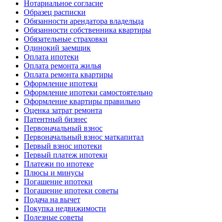
Нотариальное согласие
Образец расписки
Обязанности арендатора владельца
Обязанности собственника квартиры
Обязательные страховки
Одинокий заемщик
Оплата ипотеки
Оплата ремонта жилья
Оплата ремонта квартиры
Оформление ипотеки
Оформление ипотеки самостоятельно
Оформление квартиры правильно
Оценка затрат ремонта
Патентный бизнес
Первоначальный взнос
Первоначальный взнос маткапитал
Первый взнос ипотеки
Первый платеж ипотеки
Платежи по ипотеке
Плюсы и минусы
Погашение ипотеки
Погашение ипотеки советы
Подача на вычет
Покупка недвижимости
Полезные советы