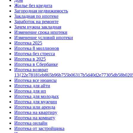
Дом
Жилье без кредита
Загородная недвижимость
Закладная по ипотеке
Заработок на ремонте
Зачем нужна закладная
Изменение срока ипотеки
Изменение условий ипотеки
Ипотека 2025
Ипотека 8 миллионов
Ипотека без стресса
Ипотека в 2025
Ипотека в Сбербанке
Ипотека возврат
13{22e78181eb865b96b755b06317b5d40d2e77305db58b020
Ипотека все нюансы
Ипотека для айти
Ипотека для ип
Ипотека для молодых
Ипотека для мужчин
Ипотека или аренда
Ипотека на квартиру
Ипотека на комнату
Ипотека онлайн
Ипотека от застройщика