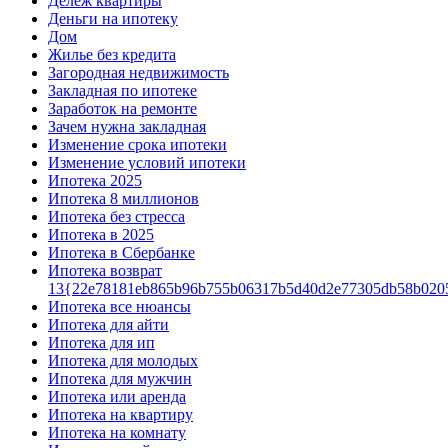
Дележ квартиры
Деньги на ипотеку
Дом
Жилье без кредита
Загородная недвижимость
Закладная по ипотеке
Заработок на ремонте
Зачем нужна закладная
Изменение срока ипотеки
Изменение условий ипотеки
Ипотека 2025
Ипотека 8 миллионов
Ипотека без стресса
Ипотека в 2025
Ипотека в Сбербанке
Ипотека возврат
13{22e78181eb865b96b755b06317b5d40d2e77305db58b020
Ипотека все нюансы
Ипотека для айти
Ипотека для ип
Ипотека для молодых
Ипотека для мужчин
Ипотека или аренда
Ипотека на квартиру
Ипотека на комнату