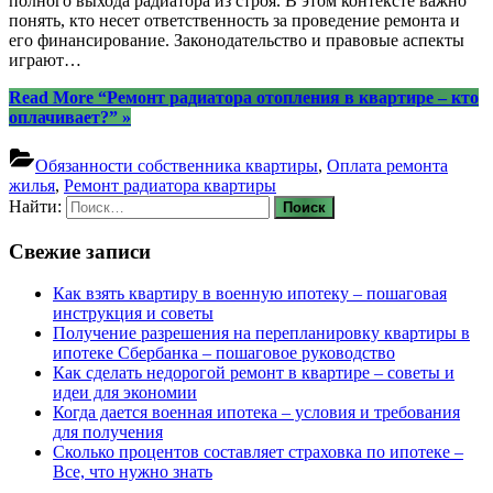
полного выхода радиатора из строя. В этом контексте важно
понять, кто несет ответственность за проведение ремонта и
его финансирование. Законодательство и правовые аспекты
играют…
Read More
“Ремонт радиатора отопления в квартире – кто
оплачивает?”
»
Обязанности собственника квартиры
,
Оплата ремонта
жилья
,
Ремонт радиатора квартиры
Найти:
Свежие записи
Как взять квартиру в военную ипотеку – пошаговая
инструкция и советы
Получение разрешения на перепланировку квартиры в
ипотеке Сбербанка – пошаговое руководство
Как сделать недорогой ремонт в квартире – советы и
идеи для экономии
Когда дается военная ипотека – условия и требования
для получения
Сколько процентов составляет страховка по ипотеке –
Все, что нужно знать