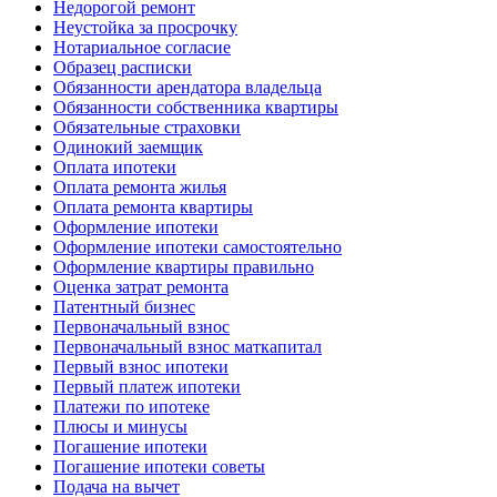
Недорогой ремонт
Неустойка за просрочку
Нотариальное согласие
Образец расписки
Обязанности арендатора владельца
Обязанности собственника квартиры
Обязательные страховки
Одинокий заемщик
Оплата ипотеки
Оплата ремонта жилья
Оплата ремонта квартиры
Оформление ипотеки
Оформление ипотеки самостоятельно
Оформление квартиры правильно
Оценка затрат ремонта
Патентный бизнес
Первоначальный взнос
Первоначальный взнос маткапитал
Первый взнос ипотеки
Первый платеж ипотеки
Платежи по ипотеке
Плюсы и минусы
Погашение ипотеки
Погашение ипотеки советы
Подача на вычет