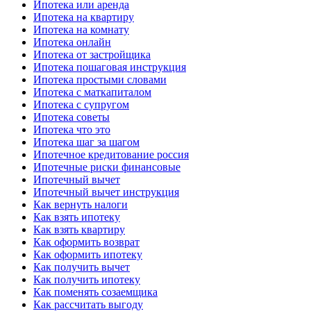
Ипотека или аренда
Ипотека на квартиру
Ипотека на комнату
Ипотека онлайн
Ипотека от застройщика
Ипотека пошаговая инструкция
Ипотека простыми словами
Ипотека с маткапиталом
Ипотека с супругом
Ипотека советы
Ипотека что это
Ипотека шаг за шагом
Ипотечное кредитование россия
Ипотечные риски финансовые
Ипотечный вычет
Ипотечный вычет инструкция
Как вернуть налоги
Как взять ипотеку
Как взять квартиру
Как оформить возврат
Как оформить ипотеку
Как получить вычет
Как получить ипотеку
Как поменять созаемщика
Как рассчитать выгоду