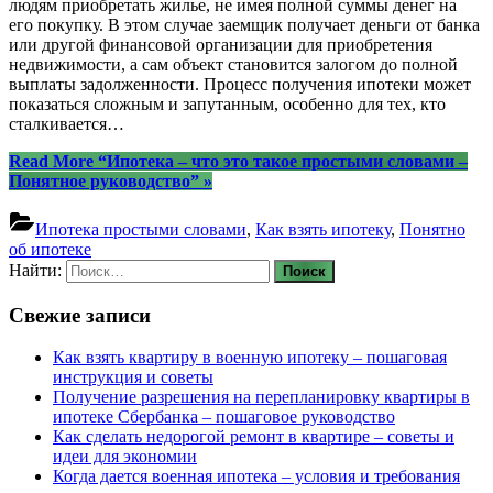
людям приобретать жилье, не имея полной суммы денег на
его покупку. В этом случае заемщик получает деньги от банка
или другой финансовой организации для приобретения
недвижимости, а сам объект становится залогом до полной
выплаты задолженности. Процесс получения ипотеки может
показаться сложным и запутанным, особенно для тех, кто
сталкивается…
Read More
“Ипотека – что это такое простыми словами –
Понятное руководство”
»
Ипотека простыми словами
,
Как взять ипотеку
,
Понятно
об ипотеке
Найти:
Свежие записи
Как взять квартиру в военную ипотеку – пошаговая
инструкция и советы
Получение разрешения на перепланировку квартиры в
ипотеке Сбербанка – пошаговое руководство
Как сделать недорогой ремонт в квартире – советы и
идеи для экономии
Когда дается военная ипотека – условия и требования