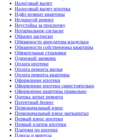
Налоговый вычет
Налоговый вычет ипотека
Ндфл возврат квартиры
Недорогой ремонт
Неустойка за просрочку
Нотариальное согласие
Образец расписки
Обязанности арендатора владельца
Обязанности собственника квартиры
Обязательные страховки
Одинокий заемщик
Оплата ипотеки
Оплата ремонта жилья
Оплата ремонта квартиры
Оформление ипотеки
Оформление ипотеки самостоятельно
Оформление квартиры правильно
Оценка затрат ремонта
Патентный бизнес
Первоначальный взнос
Первоначальный взнос маткапитал
Первый взнос ипотеки
Первый платеж ипотеки
Платежи по ипотеке
Плюсы и минусы