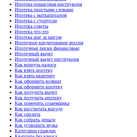
Ипотека пошаговая инструкция
Ипотека простыми словами
Ипотека с маткапиталом
Ипотека с супругом
Ипотека советы
Ипотека что это
Ипотека шаг за шагом
Ипотечное кредитование россия
Ипотечные риски финансовые
Ипотечный вычет
Ипотечный вычет инструкция
Как вернуть налоги
Как взять ипотеку
Как взять квартиру
Как оформить возврат
Как оформить ипотеку
Как получить вычет
Как получить ипотеку
Как поменять созаемщика
Как рассчитать выгоду
Как снизить
Как собрать деньги
Как уговорить мужа
Категории граждан
Квартира без взноса