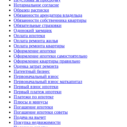
Нотариальное согласие
Образец расписки
Обязанности арендатора владельца
Обязанности собственника квартиры
Обязательные страховки
Одинокий заемщик
Оплата ипотеки
Оплата ремонта жилья
Оплата ремонта квартиры
Оформление ипотеки
Оформление ипотеки самостоятельно
Оформление квартиры правильно
Оценка затрат ремонта
Патентный бизнес
Первоначальный взнос
Первоначальный взнос маткапитал
Первый взнос ипотеки
Первый платеж ипотеки
Платежи по ипотеке
Плюсы и минусы
Погашение ипотеки
Погашение ипотеки советы
Подача на вычет
Покупка недвижимости