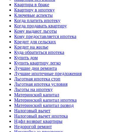
Квартира в браке
Квартиру в ипотеку
Ключевые аспекты
Когда платить ипотеку
Когда продавать квартиру
Кому выдают льготы
Кому предоставляется ипотека
Кредит для сельских
Кредит на жилье
Куда обратиться ипотека
Купить дом
Купить квартиру легко
Лучшие дни ремонта
Лучшие ипотечные предложения
Льготная ипотека стоп
Льготная ипотека условия
Льготы на ипотеку
Материнский капитал
Материнский капитал ипотека
Материнский капитал развод
Налоговый вычет
Налоговый вычет ипотека
Ндфл возврат квартиры
Недорогой ремонт
Неустойка за просрочку