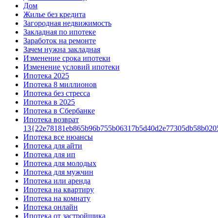
Дом
Жилье без кредита
Загородная недвижимость
Закладная по ипотеке
Заработок на ремонте
Зачем нужна закладная
Изменение срока ипотеки
Изменение условий ипотеки
Ипотека 2025
Ипотека 8 миллионов
Ипотека без стресса
Ипотека в 2025
Ипотека в Сбербанке
Ипотека возврат
13{22e78181eb865b96b755b06317b5d40d2e77305db58b020
Ипотека все нюансы
Ипотека для айти
Ипотека для ип
Ипотека для молодых
Ипотека для мужчин
Ипотека или аренда
Ипотека на квартиру
Ипотека на комнату
Ипотека онлайн
Ипотека от застройщика