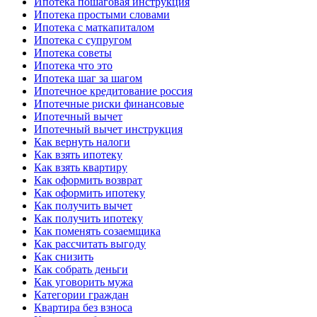
Ипотека пошаговая инструкция
Ипотека простыми словами
Ипотека с маткапиталом
Ипотека с супругом
Ипотека советы
Ипотека что это
Ипотека шаг за шагом
Ипотечное кредитование россия
Ипотечные риски финансовые
Ипотечный вычет
Ипотечный вычет инструкция
Как вернуть налоги
Как взять ипотеку
Как взять квартиру
Как оформить возврат
Как оформить ипотеку
Как получить вычет
Как получить ипотеку
Как поменять созаемщика
Как рассчитать выгоду
Как снизить
Как собрать деньги
Как уговорить мужа
Категории граждан
Квартира без взноса