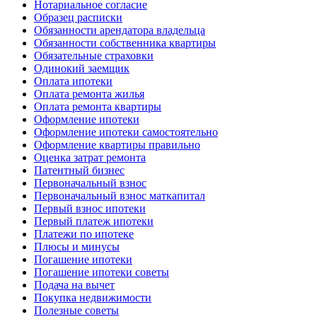
Нотариальное согласие
Образец расписки
Обязанности арендатора владельца
Обязанности собственника квартиры
Обязательные страховки
Одинокий заемщик
Оплата ипотеки
Оплата ремонта жилья
Оплата ремонта квартиры
Оформление ипотеки
Оформление ипотеки самостоятельно
Оформление квартиры правильно
Оценка затрат ремонта
Патентный бизнес
Первоначальный взнос
Первоначальный взнос маткапитал
Первый взнос ипотеки
Первый платеж ипотеки
Платежи по ипотеке
Плюсы и минусы
Погашение ипотеки
Погашение ипотеки советы
Подача на вычет
Покупка недвижимости
Полезные советы