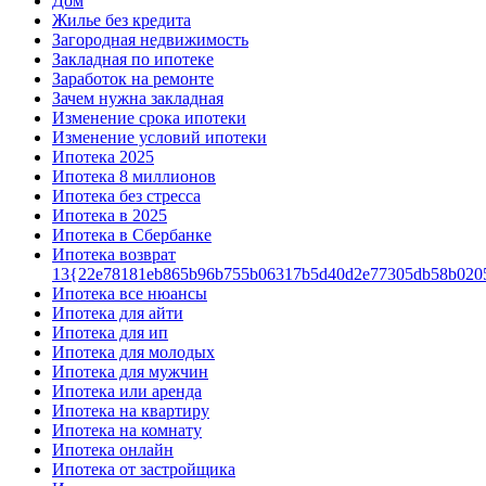
Дом
Жилье без кредита
Загородная недвижимость
Закладная по ипотеке
Заработок на ремонте
Зачем нужна закладная
Изменение срока ипотеки
Изменение условий ипотеки
Ипотека 2025
Ипотека 8 миллионов
Ипотека без стресса
Ипотека в 2025
Ипотека в Сбербанке
Ипотека возврат
13{22e78181eb865b96b755b06317b5d40d2e77305db58b020
Ипотека все нюансы
Ипотека для айти
Ипотека для ип
Ипотека для молодых
Ипотека для мужчин
Ипотека или аренда
Ипотека на квартиру
Ипотека на комнату
Ипотека онлайн
Ипотека от застройщика